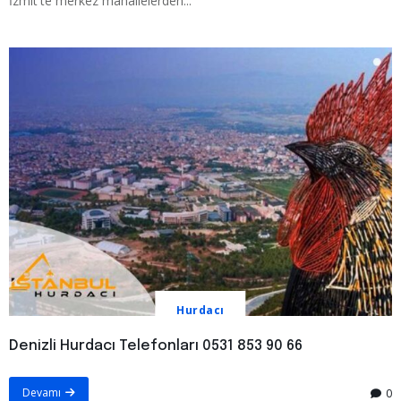
İzmit'te merkez mahallelerden...
Hurdacı
Denizli Hurdacı Telefonları 0531 853 90 66
Devamı
0